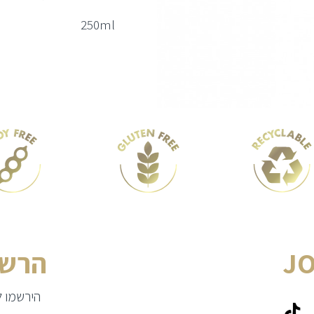
250ml
JO
הרשמ
הירשמו לק