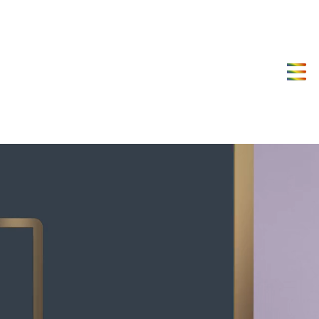
Label.
שראל,
וצרי
יפוח
יכותיים
שיער