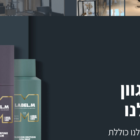
ון
ו
ו כוללת