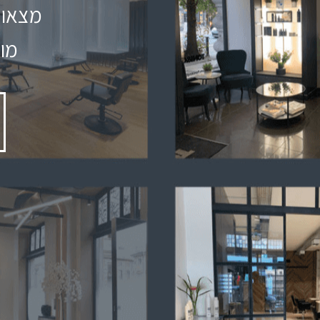
מצאו 
מוצרי .M