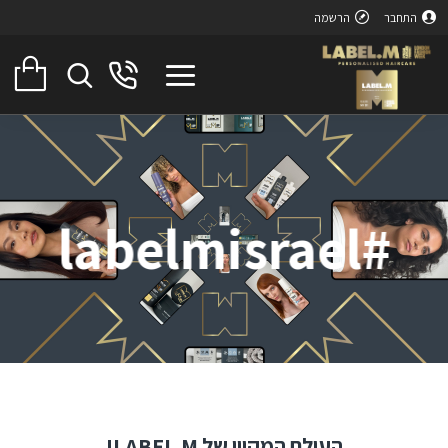
התחבר
הרשמה
#labelmisrael
העולם המקוון של LABEL.M!